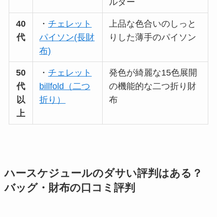
ルダー
40
・
チェレット
上品な色合いのしっと
代
パイソン(長財
りした薄手のパイソン
布)
50
・
チェレット
発色が綺麗な15色展開
代
billfold（二つ
の機能的な二つ折り財
以
折り）
布
上
ハースケジュールのダサい評判はある？
バッグ・財布の口コミ評判