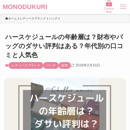
MONODUKURI
Fashion
Muse
ホーム
レディースブランド
バッグ
ハースケジュールの年齢層は？財布やバ
ッグのダサい評判はある？年代別の口コ
ミと人気色
2026年2月10日
レディースブランド
バッグ
財布