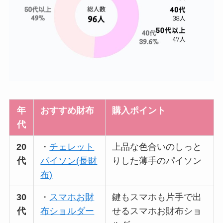
年
おすすめ財布
購入ポイント
代
20
・
チェレット
上品な色合いのしっと
代
パイソン(長財
りした薄手のパイソン
布)
30
・
スマホお財
鍵もスマホも片手で出
代
布ショルダー
せるスマホお財布ショ