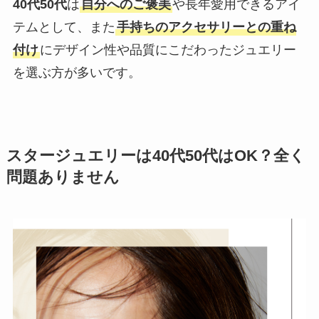
40代50代
は
自分へのご褒美
や長年愛用できるアイ
テムとして、また
手持ちのアクセサリーとの重ね
付け
にデザイン性や品質にこだわったジュエリー
を選ぶ方が多いです。
スタージュエリーは40代50代はOK？全く
問題ありません